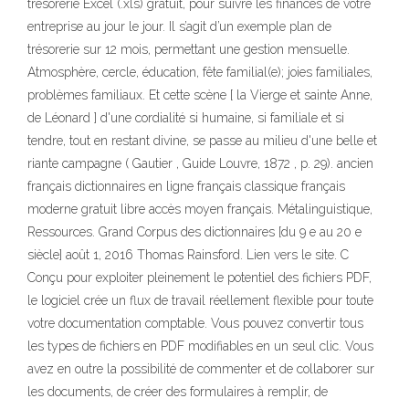
trésorerie Excel (.xls) gratuit, pour suivre les finances de votre
entreprise au jour le jour. Il s’agit d’un exemple plan de
trésorerie sur 12 mois, permettant une gestion mensuelle.
Atmosphère, cercle, éducation, fête familial(e); joies familiales,
problèmes familiaux. Et cette scène [ la Vierge et sainte Anne,
de Léonard ] d'une cordialité si humaine, si familiale et si
tendre, tout en restant divine, se passe au milieu d'une belle et
riante campagne ( Gautier , Guide Louvre, 1872 , p. 29). ancien
français dictionnaires en ligne français classique français
moderne gratuit libre accès moyen français. Métalinguistique,
Ressources. Grand Corpus des dictionnaires [du 9 e au 20 e
siècle] août 1, 2016 Thomas Rainsford. Lien vers le site. C
Conçu pour exploiter pleinement le potentiel des fichiers PDF,
le logiciel crée un flux de travail réellement flexible pour toute
votre documentation comptable. Vous pouvez convertir tous
les types de fichiers en PDF modifiables en un seul clic. Vous
avez en outre la possibilité de commenter et de collaborer sur
les documents, de créer des formulaires à remplir, de