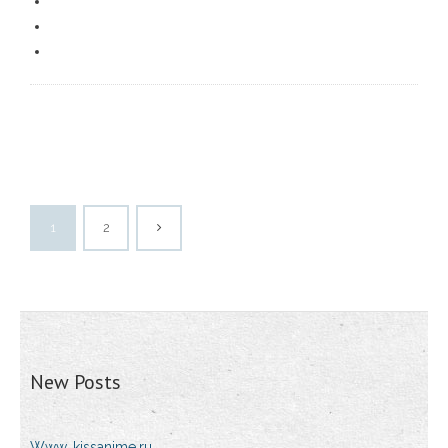
1
2
New Posts
Www, kissanime.ru